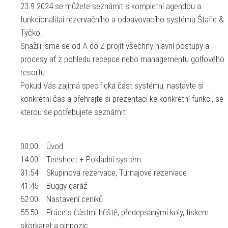
23.9.2024 se můžete seznámit s kompletní agendou a
funkcionalitai rezervačního a odbavovacího systému Štafle &
Týčko.
Snažili jsme se od A do Z projít všechny hlavní postupy a
procesy ať z pohledu recepce nebo managementu golfového
resortu.
Pokud Vás zajímá specifická část systému, nastavte si
konkrétní čas a přehrajte si prezentaci ke konkrétní funkci, se
kterou se potřebujete seznámit:
00:00 Úvod
14:00 Teesheet + Pokladní systém
31:54 Skupinová rezervace, Turnajové rezervace
41:45 Buggy garáž
52:00 Nastavení ceníků
55:50 Práce s částmi hřiště, předepsanými koly, tiskem
skorkaret a pinpozic