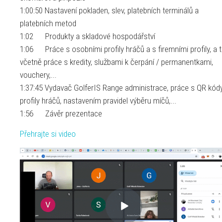
1:00:50 Nastavení pokladen, slev, platebních terminálů a
platebních metod
1:02 Produkty a skladové hospodářství
1:06 Práce s osobními profily hráčů a s firemními profily, a 
včetně práce s kredity, službami k čerpání / permanentkami,
vouchery,...
1:37:45 Vydavač GolferIS Range administrace, práce s QR kódy
profily hráčů, nastavením pravidel výběru míčů,...
1:56 Závěr prezentace
Přehrajte si video