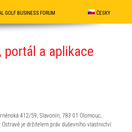
AL GOLF BUSINESS FORUM
ČESKY
portál a aplikace
 Brněnská 412/59, Slavonín, 783 01 Olomouc,
Ostravě je držitelem práv duševního vlastnictví