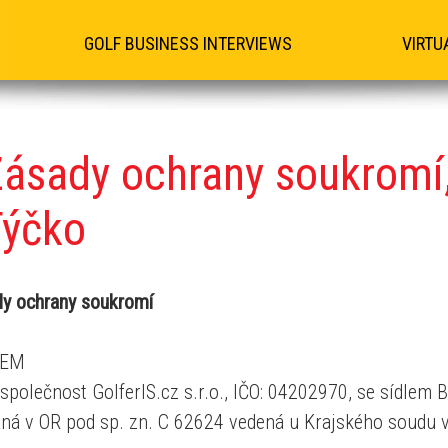
GOLF BUSINESS INTERVIEWS
VIRTU
Zásady
ochrany soukromí, 
Týčko
y ochrany soukromí
DEM
společnost GolferIS.cz s.r.o., IČO: 04202970, se sídlem
ná v OR pod sp. zn. C 62624 vedená u Krajského soudu v 