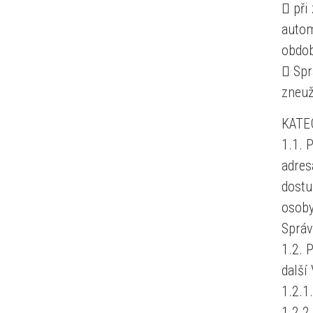
 při
autom
obdob
 Spr
zneuž
KATE
1.1. 
adres
dostu
osoby
Správ
1.2. 
další
1.2.1.
1.2.2