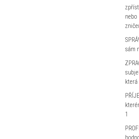
zpřís
nebo
zniče
SPRÁV
sám n
ZPRAC
subje
která
PŘÍJE
které
1
PROFI
hodno