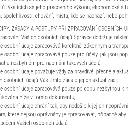
tů týkajících se jeho pracovního výkonu, ekonomické situ
, spolehlivosti, chování, místa, kde se nachází, nebo poh
CIPY, ZÁSADY A POSTUPY PŘI ZPRACOVÁNÍ OSOBNÍCH 
pracování Vašich osobních údajů Správce dodržuje násled
e osobní údaje zpracovává korektně, zákonným a trans
e osobní údaje zpracovává pouze pro účely, jak jsou p
sahu nezbytném pro naplnění takových účelů;
e osobní údaje považuje vždy za pravdivé, přesné a aktuá
h osobních údajů Vás tímto žádá o jejich aktualizaci;
e osobní údaje zpracovává pouze po dobu nezbytnou k na
fikována níže v tomto dokumentu;
e osobní údaje chrání tak, aby nedošlo k jejich neopráv
m, které nejsou oprávněny je zpracovávat, případně aby
pečení Vašich osobních údajů;