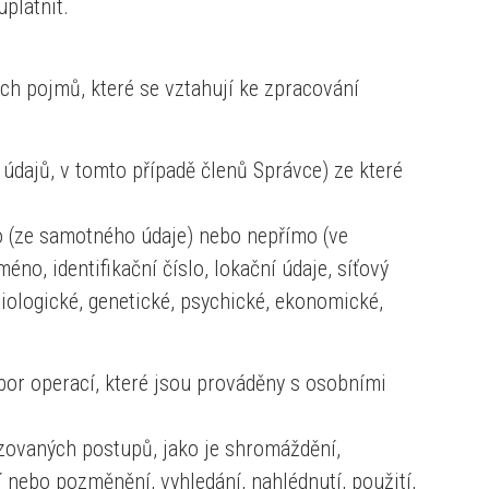
platnit.
ch pojmů, které se vztahují ke zpracování
údajů, v tomto případě členů Správce) ze které
ímo (ze samotného údaje) nebo nepřímo (ve
éno, identifikační číslo, lokační údaje, síťový
yziologické, genetické, psychické, ekonomické,
 operací, které jsou prováděny s osobními
ovaných postupů, jako je shromáždění,
 nebo pozměnění, vyhledání, nahlédnutí, použití,