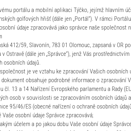
ému portálu a mobilní aplikaci Týčko, jejímž hlavním úč
nských golfových hřišť (dále jen „Portál“). V rámci Portá
osobní údaje zpracovává jako správce naše společnost náz
m
ská 412/59, Slavonín, 783 01 Olomouc, zapsaná v OR po
 v Ostravě (dále jen „Správce“), jenž Vás prostřednictví
h osobních údajů.
společnost je ve vztahu ke zpracování Vašich osobních 
 dokument obsahuje podrobné informace o zpracování Va
u čl. 13 a 14 Nařízení Evropského parlamentu a Rady (E
kých osob v souvislosti se zpracováním osobních údajů a
ice 95/46/ES (obecné nařízení o ochraně osobních údajů,
é Vaše osobní údaje Správce zpracovává;
jakým účelem a po jakou dobu Vaše osobní údaje Správc