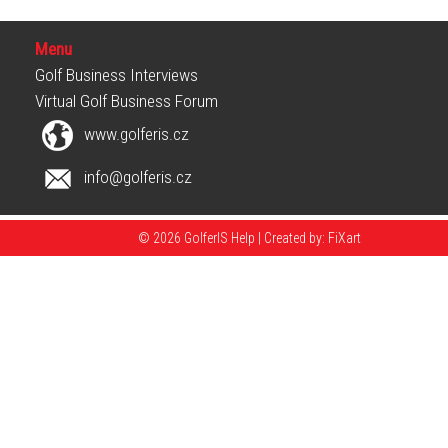
Menu
Golf Business Interviews
Virtual Golf Business Forum
www.golferis.cz
info@golferis.cz
© 2026 GolferIS Help |
Created by: FiXart