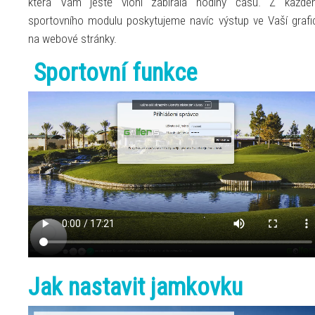
která Vám ještě vloni zabírala hodiny času. Z každé
sportovního modulu poskytujeme navíc výstup ve Vaší grafi
na webové stránky.
Sportovní funkce
Jak nastavit jamkovku