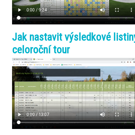
Jak nastavit výsledkové listin
celoroční tour