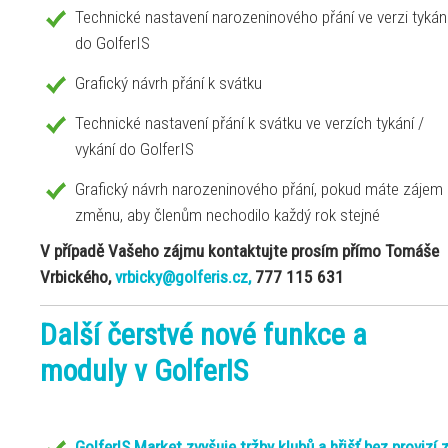
Technické nastavení narozeninového přání ve verzi tykán
do GolferIS
Grafický návrh přání k svátku
Technické nastavení přání k svátku ve verzích tykání /
vykání do GolferIS
Grafický návrh narozeninového přání, pokud máte zájem
změnu, aby členům nechodilo každý rok stejné
V případě Vašeho zájmu kontaktujte prosím přímo Tomáše
Vrbického,
vrbicky@golferis.cz,
777 115 631
Další čerstvé nové funkce a
moduly v GolferIS
GolferIS Market zvyšuje tržby klubů a hřišť bez provizí 