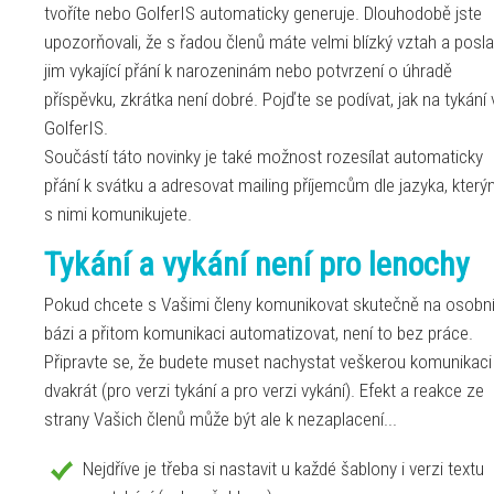
tvoříte nebo GolferIS automaticky generuje. Dlouhodobě jste
upozorňovali, že s řadou členů máte velmi blízký vztah a posla
jim vykající přání k narozeninám nebo potvrzení o úhradě
příspěvku, zkrátka není dobré. Pojďte se podívat, jak na tykání 
GolferIS.
Součástí táto novinky je také možnost rozesílat automaticky
přání k svátku a adresovat mailing příjemcům dle jazyka, kter
s nimi komunikujete.
Tykání a vykání není pro lenochy
Pokud chcete s Vašimi členy komunikovat skutečně na osobn
bázi a přitom komunikaci automatizovat, není to bez práce.
Připravte se, že budete muset nachystat veškerou komunikaci
dvakrát (pro verzi tykání a pro verzi vykání). Efekt a reakce ze
strany Vašich členů může být ale k nezaplacení...
Nejdříve je třeba si nastavit u každé šablony i verzi textu