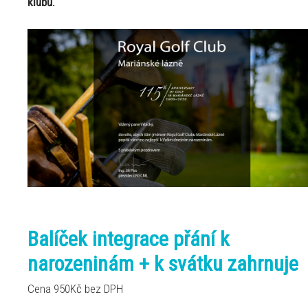
klubů.
Balíček integrace přání k
narozeninám + k svátku zahrnuje
Cena 950Kč bez DPH