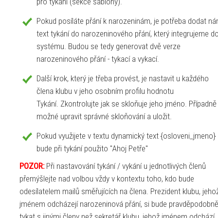
pro tykání (sekce šablony).
Pokud posíláte přání k narozeninám, je potřeba dodat n
text tykání do narozeninového přání, který integrujeme d
systému. Budou se tedy generovat dvě verze
narozeninového přání - tykací a vykací.
Další krok, který je třeba provést, je nastavit u každého
člena klubu v jeho osobním profilu hodnotu
Tykání. Zkontrolujte jak se skloňuje jeho jméno. Případně 
možné upravit správné skloňování a uložit.
Pokud využijete v textu dynamický text {osloveni_jmeno}
bude při tykání použito "Ahoj Petře"
POZOR:
Při nastavování tykání / vykání u jednotlivých členů
přemýšlejte nad volbou vždy v kontextu toho, kdo bude
odesílatelem mailů směřujících na člena. Prezident klubu, jeho
jménem odcházejí narozeninová přání, si bude pravděpodobn
tykat s jinými členy než sekretář klubu, jehož jménem odchází