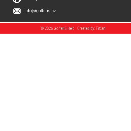
info@golferis.cz
© 2026 GolferIS Help |
Created by: FiXart