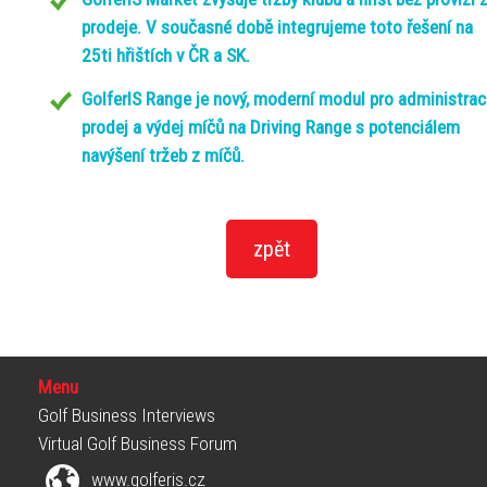
prodeje. V současné době integrujeme toto řešení na
25ti hřištích v ČR a SK.
GolferIS Range je nový, moderní modul pro administraci
prodej a výdej míčů na Driving Range s potenciálem
navýšení tržeb z míčů.
Menu
Golf Business Interviews
Virtual Golf Business Forum
www.golferis.cz