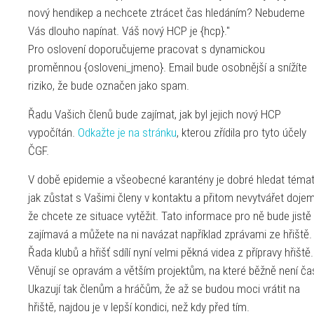
nový hendikep a nechcete ztrácet čas hledáním? Nebudeme
Vás dlouho napínat. Váš nový HCP je {hcp}."
Pro oslovení doporučujeme pracovat s dynamickou
proměnnou {osloveni_jmeno}. Email bude osobnější a snížíte
riziko, že bude označen jako spam.
Řadu Vašich členů bude zajímat, jak byl jejich nový HCP
vypočítán.
Odkažte je na stránku
, kterou zřídila pro tyto účely
ČGF.
V době epidemie a všeobecné karantény je dobré hledat témat
jak zůstat s Vašimi členy v kontaktu a přitom nevytvářet dojem
že chcete ze situace vytěžit. Tato informace pro ně bude jistě
zajímavá a můžete na ni navázat například zprávami ze hřiště.
Řada klubů a hřišť sdílí nyní velmi pěkná videa z přípravy hřiště.
Věnují se opravám a větším projektům, na které běžně není ča
Ukazují tak členům a hráčům, že až se budou moci vrátit na
hřiště, najdou je v lepší kondici, než kdy před tím.