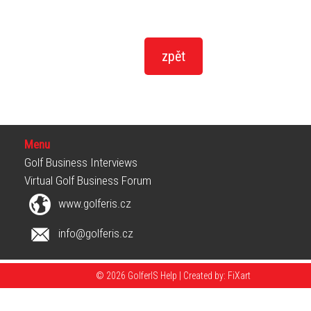
Menu
Golf Business Interviews
Virtual Golf Business Forum
www.golferis.cz
info@golferis.cz
© 2026 GolferIS Help |
Created by: FiXart