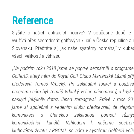
Reference
Slyšíte o našich aplikacích poprvé? V současné době je j
využívá přes sedmdesát golfových klubů v České republice a 
Slovensku. Přečtěte si, jak naše systémy pomáhají v klube
všech velikostí a věhlasu:
„Na podzim roku 2018 jsme se poprvé seznámili s program
GolferIS, který nám do Royal Golf Clubu Mariánské Lázně přij
představit Tomáš Vrbický. Při zakládání funkcí a používá
programu nám byl Tomáš Vrbický velice nápomocný, a když 
naskytl jakýkoliv dotaz, ihned zareagoval. Právě v roce 20
jsme si společně s vedením klubu předsevzali, že zlepší
komunikaci s členskou základnou pomocí různý
komunikačních kanálů. Vzhledem k našemu pestré
klubovému životu v RGCML se nám v systému GolferIS veli