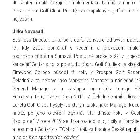
40 center a další čekají na implementaci. Tomáš je mimo ji
Prezidentem Golf Clubu Prostějov a zapáleným golfistou v t
nejlepším.
Jirka Novosad
Business Director. Jirka se v golfu pohybuje od svých patnác
let, kdy začal pomáhat s vedením a provozem malé
rodinného hřiště na Šumavě. Postupně prošel stáží v projekč
kanceláří Golfer s.r.o. a po studiu oboru Golf Studies na skots
Elmwood College působil tři roky v Prosper Golf Resor
Čeladná a to nejprve jako Marketing Manager a následně ja
General Manager a a zástupce promotéra turnaje P
European Tour, Czech Open 2011. Z Čeladné zamířil Jirka 
Loreta Golf Clubu Pyšely, se kterým získal jako Manager klubu
hřiště, po jeho otevření čtyřikrát titul „hřiště roku v Čes
Republice.“ V roce 2019 se Jirka rozhodl spojit síly s Tomáš
a posunout Golferis a TCM.golf dál, za hranice České republi
a do dalších sportovních odvětví.