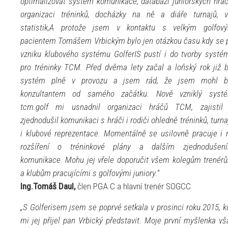
optimalizovat systém komunikace, databázi juniorských hráč
organizaci tréninků, docházky na ně a diáře turnajů, v
statistik,A protože jsem v kontaktu s velkým golfov
pacientem Tomášem Vrbickým bylo jen otázkou času kdy se 
vzniku klubového systému GolferIS pustí i do tvorby systé
pro tréninky TCM. Před dvěma lety začal a loňský rok již b
systém plně v provozu a jsem rád, že jsem mohl b
konzultantem od samého začátku. Nově vzniklý syst
tcm.golf mi usnadnil organizaci hráčů TCM, zajistil
zjednodušil komunikaci s hráči i rodiči ohledně tréninků, turna
i klubové reprezentace. Momentálně se usilovně pracuje i 
rozšíření o tréninkové plány a dalším zjednodušen
komunikace. Mohu jej vřele doporučit všem kolegům trenér
a klubům pracujícími s golfovými juniory.“
Ing.Tomáš Daul,
člen PGA C a hlavní trenér SOGCC
„S Golferisem jsem se poprvé setkala v prosinci roku 2015, k
mi jej přijel pan Vrbický představit. Moje první myšlenka vš