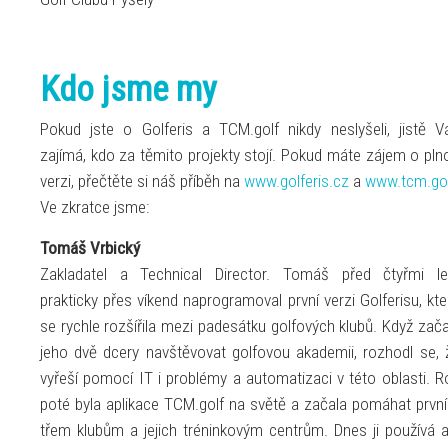
Kdo jsme my
Pokud jste o Golferis a TCM.golf nikdy neslyšeli, jistě V
zajímá, kdo za těmito projekty stojí. Pokud máte zájem o pln
verzi, přečtěte si náš příběh na
www.golferis.cz
a
www.tcm.go
Ve zkratce jsme:
Tomáš Vrbický
Zakladatel a Technical Director. Tomáš před čtyřmi le
prakticky přes víkend naprogramoval první verzi Golferisu, kte
se rychle rozšířila mezi padesátku golfových klubů. Když zača
jeho dvě dcery navštěvovat golfovou akademii, rozhodl se, 
vyřeší pomocí IT i problémy a automatizaci v této oblasti. R
poté byla aplikace TCM.golf na světě a začala pomáhat prvn
třem klubům a jejich tréninkovým centrům. Dnes ji používá a