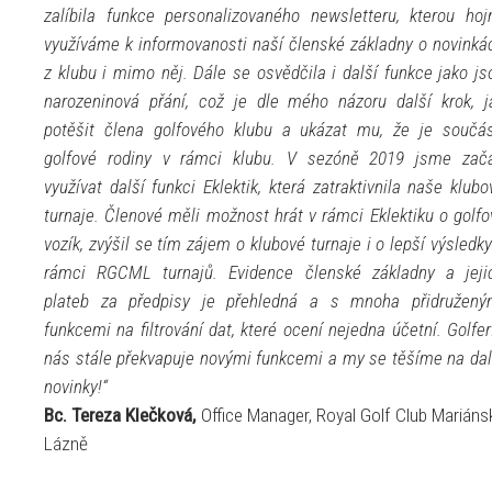
zalíbila funkce personalizovaného newsletteru, kterou hoj
využíváme k informovanosti naší členské základny o novinká
z klubu i mimo něj. Dále se osvědčila i další funkce jako js
narozeninová přání, což je dle mého názoru další krok, j
potěšit člena golfového klubu a ukázat mu, že je součás
golfové rodiny v rámci klubu. V sezóně 2019 jsme zača
využívat další funkci Eklektik, která zatraktivnila naše klubo
turnaje. Členové měli možnost hrát v rámci Eklektiku o golfo
vozík, zvýšil se tím zájem o klubové turnaje i o lepší výsledky
rámci RGCML turnajů. Evidence členské základny a jeji
plateb za předpisy je přehledná a s mnoha přidružený
funkcemi na filtrování dat, které ocení nejedna účetní. Golfer
nás stále překvapuje novými funkcemi a my se těšíme na dal
novinky!“
Bc. Tereza Klečková,
Office Manager, Royal Golf Club Mariáns
Lázně