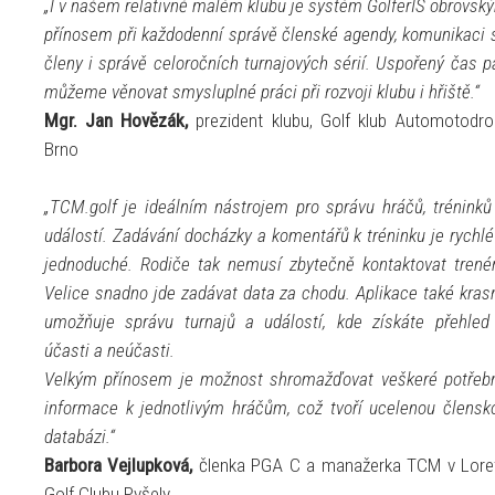
„I v našem relativně malém klubu je systém GolferIS obrovsk
přínosem při každodenní správě členské agendy, komunikaci 
členy i správě celoročních turnajových sérií. Uspořený čas p
můžeme věnovat smysluplné práci při rozvoji klubu i hřiště.“
Mgr. Jan Hovězák,
prezident klubu, Golf klub Automotodr
Brno
„TCM.golf je ideálním nástrojem pro správu hráčů, tréninků
událostí. Zadávání docházky a komentářů k tréninku je rychlé
jednoduché. Rodiče tak nemusí zbytečně kontaktovat trenér
Velice snadno jde zadávat data za chodu. Aplikace také kras
umožňuje správu turnajů a událostí, kde získáte přehled
účasti a neúčasti.
Velkým přínosem je možnost shromažďovat veškeré potřeb
informace k jednotlivým hráčům, což tvoří ucelenou člensk
databázi.“
Barbora Vejlupková,
členka PGA C a manažerka TCM v Lore
Golf Clubu Pyšely