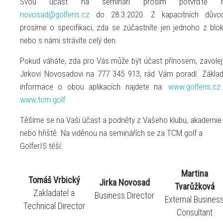
Svou účast na semináři prosím potvrďte 
novosad@golferis.cz
do 28.3.2020. Z kapacitních důvo
prosíme o specifikaci, zda se zúčastníte jen jednoho z blok
nebo s námi strávíte celý den.
Pokud váháte, zda pro Vás může být účast přínosem, zavolej
Jirkovi Novosadovi na 777 345 913, rád Vám poradí. Základ
informace o obou aplikacích najdete na:
www.golferis.cz
www.tcm.golf
Těšíme se na Vaši účast a podněty z Vašeho klubu, akademie
nebo hřiště. Na viděnou na seminářích se za TCM.golf a
GolferIS těší:
Martina
Tomáš Vrbický
Jirka Novosad
Tvarůžková
Zakladatel a
Business Director
External Busines
Technical Director
Consultant