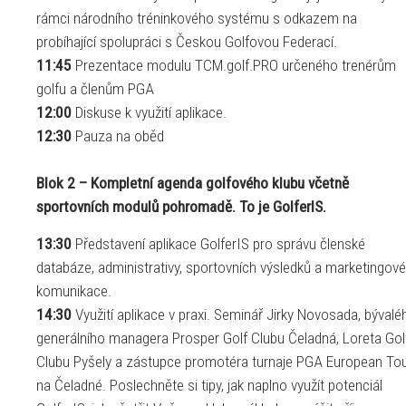
rámci národního tréninkového systému s odkazem na
probíhající spolupráci s Českou Golfovou Federací.
11:45
Prezentace modulu TCM.golf.PRO určeného trenérům
golfu a členům PGA
12:00
Diskuse k využití aplikace.
12:30
Pauza na oběd
Blok 2 – Kompletní agenda golfového klubu včetně
sportovních modulů pohromadě. To je GolferIS.
13:30
Představení aplikace GolferIS pro správu členské
databáze, administrativy, sportovních výsledků a marketingové
komunikace.
14:30
Využití aplikace v praxi. Seminář Jirky Novosada, bývalé
generálního managera Prosper Golf Clubu Čeladná, Loreta Gol
Clubu Pyšely a zástupce promotéra turnaje PGA European To
na Čeladné. Poslechněte si tipy, jak naplno využít potenciál