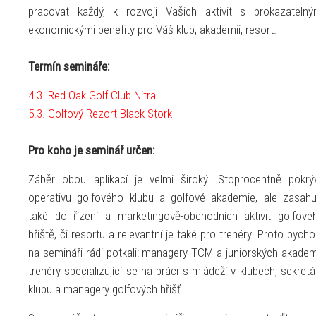
pracovat každý, k rozvoji Vašich aktivit s prokazatelný
ekonomickými benefity pro Váš klub, akademii, resort.
Termín semináře:
4.3. Red Oak Golf Club Nitra
5.3. Golfový Rezort Black Stork
Pro koho je seminář určen:
Záběr obou aplikací je velmi široký. Stoprocentně pokrý
operativu golfového klubu a golfové akademie, ale zasahu
také do řízení a marketingově-obchodních aktivit golfové
hřiště, či resortu a relevantní je také pro trenéry. Proto bych
na semináři rádi potkali: managery TCM a juniorských akademi
trenéry specializující se na práci s mládeží v klubech, sekretá
klubu a managery golfových hřišť.