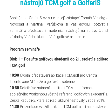
nástrojů TCM.golf a GolferIS
Společnost GolferIS.cz s.r.o. a její zástupci Tomáš Vrbický, Ji
Novosad a Martina Tvarůžková si Vás dovolují pozvat 
seminář a představení moderních nástrojů na správu člens
základny Vašeho klubu a Vaší golfové akademie.
Program semináře
Blok 1 – Posuňte golfovou akademii do 21. století s aplikac
TCM.golf
10:00
Úvodní představení aplikace TCM.golf pro Centra
Talentované Mládeže a golfové akademie.
10:30
Detailní seznámení s aplikací TCM.golf formou
společného workshopu včetně referencí golfových akademií z
České Republiky, které aplikaci aktivně testovaly v roce 2019.
11:30
Prezentace využití aplikace TCM.golf a její nadstavby v