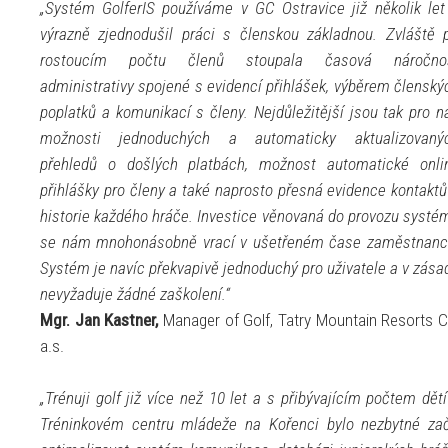
„Systém GolferIS používáme v GC Ostravice již několik let
výrazně zjednodušil práci s členskou základnou. Zvláště p
rostoucím počtu členů stoupala časová náročno
administrativy spojené s evidencí přihlášek, výběrem členský
poplatků a komunikací s členy. Nejdůležitější jsou tak pro n
možnosti jednoduchých a automaticky aktualizovaný
přehledů o došlých platbách, možnost automatické onli
přihlášky pro členy a také naprosto přesná evidence kontaktů
historie každého hráče. Investice věnovaná do provozu systé
se nám mnohonásobně vrací v ušetřeném čase zaměstnanc
Systém je navíc překvapivě jednoduchý pro uživatele a v zása
nevyžaduje žádné zaškolení.“
Mgr. Jan Kastner,
Manager of Golf, Tatry Mountain Resorts C
a.s.
„Trénuji golf již více než 10 let a s přibývajícím počtem dětí
Tréninkovém centru mládeže na Kořenci bylo nezbytné zač