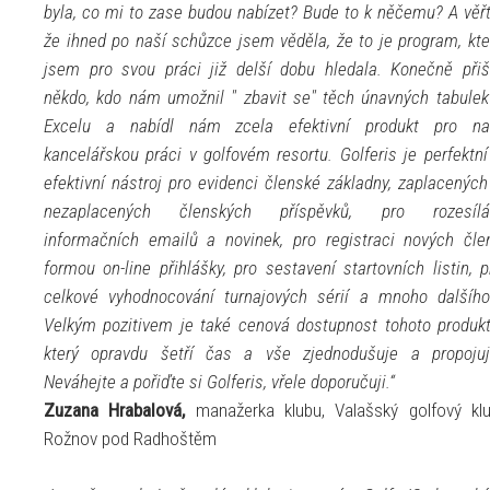
byla, co mi to zase budou nabízet? Bude to k něčemu? A věřt
že ihned po naší schůzce jsem věděla, že to je program, kte
jsem pro svou práci již delší dobu hledala. Konečně přiš
někdo, kdo nám umožnil " zbavit se" těch únavných tabulek
Excelu a nabídl nám zcela efektivní produkt pro na
kancelářskou práci v golfovém resortu. Golferis je perfektní
efektivní nástroj pro evidenci členské základny, zaplacených
nezaplacených členských příspěvků, pro rozesílá
informačních emailů a novinek, pro registraci nových čle
formou on-line přihlášky, pro sestavení startovních listin, p
celkové vyhodnocování turnajových sérií a mnoho dalšího.
Velkým pozitivem je také cenová dostupnost tohoto produkt
který opravdu šetří čas a vše zjednodušuje a propojuj
Neváhejte a pořiďte si Golferis, vřele doporučuji.“
Zuzana Hrabalová,
manažerka klubu, Valašský golfový klu
Rožnov pod Radhoštěm